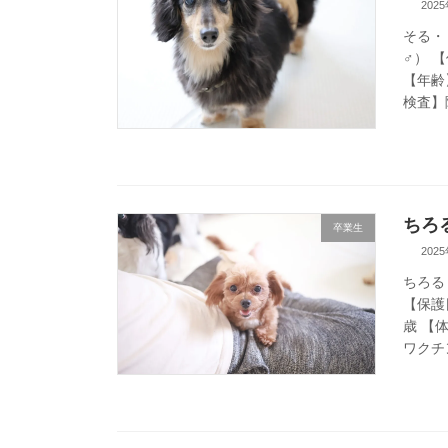
202
そる・
♂） 
【年齢
検査】陰
ちろる
卒業生
202
ちろる
【保護
歳 【
ワクチン