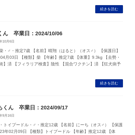
続きを読む
ん 卒業日：2024/10/06
4年10月6日
柴・♂・推定7歳 【名前】晴翔（はると）（オス♂） 【保護日】
年04月03日 【種類】柴 【年齢】推定7歳 【体重】9.3kg 【去勢・
術】済 【フィラリア検査】陰性 【混合ワクチン】済 【狂犬病予
続きを読む
くん 卒業日：2024/09/17
4年9月16日
・トイプードル・♂・推定12歳 【名前】にーち（オス♂） 【保護
023年02月09日 【種類】トイプードル 【年齢】推定12歳 【体