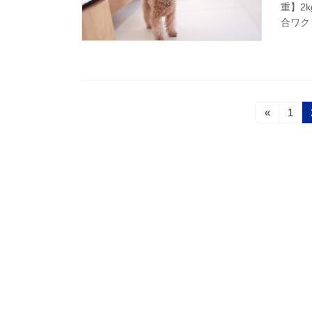
重】2
合ワク 
投
固
«
1
定
稿
ペ
ー
の
ジ
ペ
ー
ジ
送
り