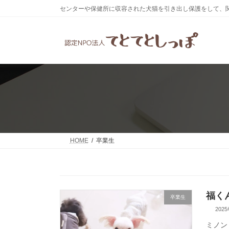
コ
ナ
センターや保健所に収容された犬猫を引き出し保護をして、
ン
ビ
テ
ゲ
ン
ー
ツ
シ
へ
ョ
ス
ン
キ
に
ッ
移
プ
動
HOME
卒業生
福くん
卒業生
202
ミノン