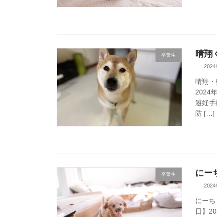
晴翔く
卒業生
202
晴翔・
2024
避妊手
防 […]
にーち
卒業生
202
にーち
日】2