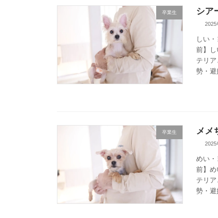
シアー
卒業生
202
しい・
前】し
テリア
勢・避妊
メメち
卒業生
202
めい・
前】め
テリア
勢・避妊