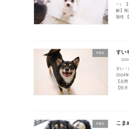
♂） 
齢】推
陰性 【 
すいち
卒業生
202
すい・
2024
【去勢
【狂犬 
こまめ
卒業生