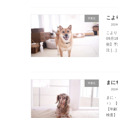
こより
卒業生
202
こより
09月1
術】予
注 […]
まにち
卒業生
202
まに・
♀） 
【年齢
検査】 