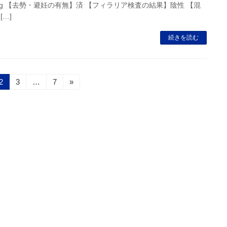
kg 【去勢・避妊の有無】済 【フィラリア検査の結果】陰性 【混
[…]
続きを読む
固
固
固
2
3
…
7
»
定
定
定
ペ
ペ
ペ
ー
ー
ー
ジ
ジ
ジ