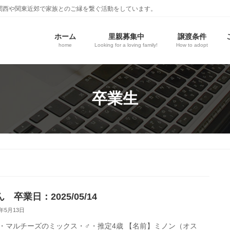
関西や関東近郊で家族とのご縁を繋ぐ活動をしています。
ホーム
里親募集中
譲渡条件
home
Looking for a loving family!
How to adopt
卒業生
 卒業日：2025/05/14
5年5月13日
・マルチーズのミックス・♂・推定4歳 【名前】ミノン（オス