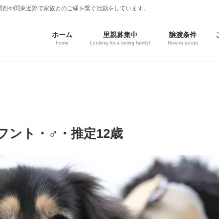
関西や関東近郊で家族とのご縁を繋ぐ活動をしています。
ホーム
里親募集中
譲渡条件
home
Looking for a loving family!
How to adopt
ント・♂・推定12歳