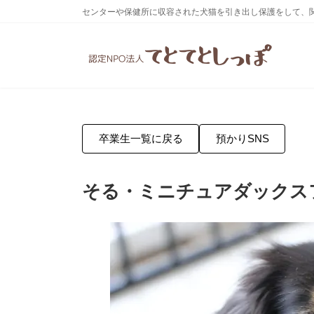
コ
ナ
センターや保健所に収容された犬猫を引き出し保護をして、
ン
ビ
テ
ゲ
ン
ー
ツ
シ
へ
ョ
ス
ン
キ
に
ッ
移
プ
動
卒業生一覧に戻る
預かりSNS
そる・ミニチュアダックスフ