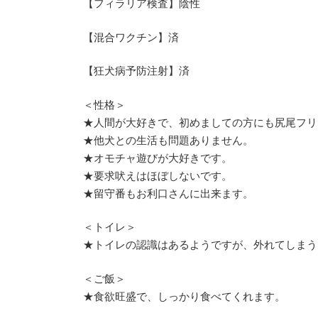
【フィラリア検査】陰性
【混合ワクチン】済
【狂犬病予防注射】済
＜性格＞
★人間が大好きで、初めましての方にも尻尾フリ
★他犬との生活も問題ありません。
★オモチャ遊びが大好きです。
★要求吠えはほぼしないです。
★留守番もお利口さんに出来ます。
＜トイレ＞
★トイレの認識はあるようですが、外れてしまう
＜ご飯＞
★食欲旺盛で、しっかり食べてくれます。