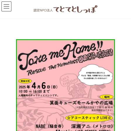
コ
ナ
ン
ビ
テ
ゲ
ン
ー
ツ
シ
へ
ョ
ス
ン
キ
に
ッ
移
プ
動