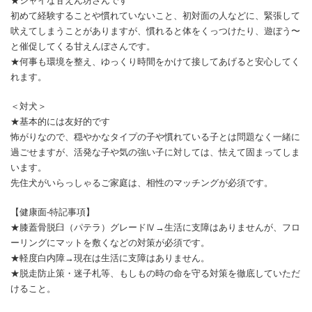
★シャイな甘えん坊さんです
初めて経験することや慣れていないこと、初対面の人などに、緊張して
吠えてしまうことがありますが、慣れると体をくっつけたり、遊ぼう〜
と催促してくる甘えんぼさんです。
★何事も環境を整え、ゆっくり時間をかけて接してあげると安心してく
れます。
＜対犬＞
★基本的には友好的です
怖がりなので、穏やかなタイプの子や慣れている子とは問題なく一緒に
過ごせますが、活発な子や気の強い子に対しては、怯えて固まってしま
います。
先住犬がいらっしゃるご家庭は、相性のマッチングが必須です。
【健康面-特記事項】
★膝蓋骨脱臼（パテラ）グレードⅣ→生活に支障はありませんが、フロ
ーリングにマットを敷くなどの対策が必須です。
★軽度白内障→現在は生活に支障はありません。
★脱走防止策・迷子札等、もしもの時の命を守る対策を徹底していただ
けること。