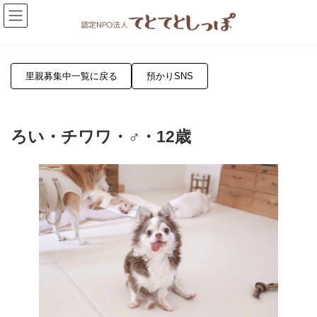
コ
ナ
ン
ビ
テ
ゲ
ン
ー
ツ
シ
へ
ョ
里親募集中一覧に戻る
預かりSNS
ス
ン
キ
に
ッ
移
プ
動
ろい・チワワ・♂・12歳