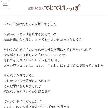
コ
ナ
ン
ビ
テ
ゲ
ン
ー
ツ
シ
へ
ョ
8/25に子猫のたわくんが旅立ちました
ス
ン
キ
に
保護時から先天性腎疾患を抱えていて
ッ
移
適正体重からすると、とっても小さい体だったたわくん
プ
動
たわくんが抱えていたその先天性腎疾患はとても重たいもので
命を繋げるのは難しいと言われていましたが
それでも元気にピョンピョンと走り回り
大きいワンコにぃに、ねぇね、じぃじ、ばぁばに遊んで貰っていました
そんな姿を見ていると
もしかしたら奇跡が起こるかもと
そんな思いもありましたが
残念ながら大きい奇跡は起こせず
でもシンドイ体だったけど
にぃに、ねぇね達と遊んだ少しばかりの日々は