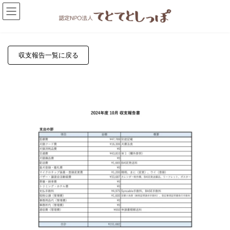
コ
ナ
ン
ビ
テ
ゲ
ン
ー
ツ
シ
へ
ョ
収支報告一覧に戻る
ス
ン
キ
に
ッ
移
プ
動