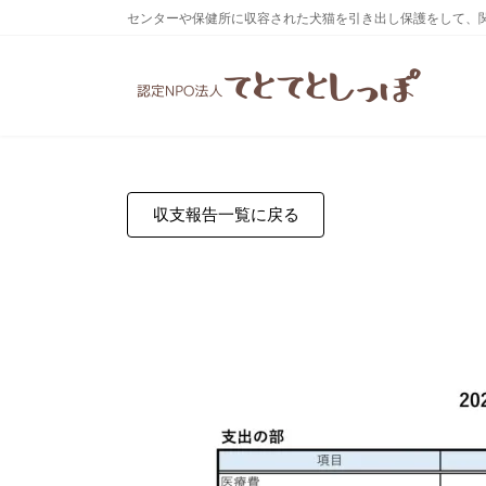
コ
ナ
センターや保健所に収容された犬猫を引き出し保護をして、
ン
ビ
テ
ゲ
ン
ー
ツ
シ
へ
ョ
ス
ン
キ
に
ッ
移
プ
動
収支報告一覧に戻る