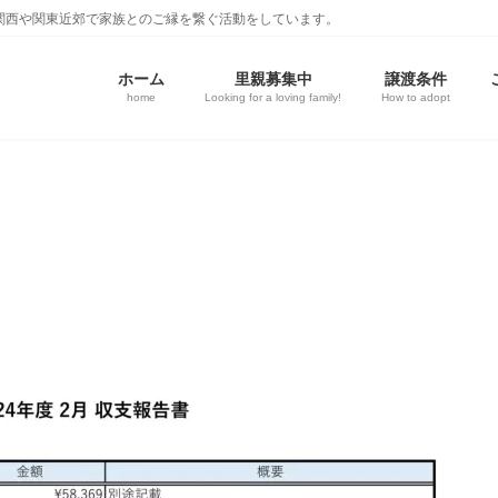
関西や関東近郊で家族とのご縁を繋ぐ活動をしています。
ホーム
里親募集中
譲渡条件
home
Looking for a loving family!
How to adopt