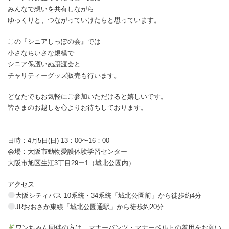
みんなで想いを共有しながら
ゆっくりと、つながっていけたらと思っています。
この『シニアしっぽの会』では
小さなちいさな規模で
シニア保護いぬ譲渡会と
チャリティーグッズ販売も行います。
どなたでもお気軽にご参加いただけると嬉しいです。
皆さまのお越しを心よりお待ちしております。
…………………………………………………………………
日時：4月5日(日) 13：00〜16：00
会場：大阪市動物愛護体験学習センター
大阪市旭区生江3丁目29ー1（城北公園内）
アクセス
大阪シティバス 10系統・34系統「城北公園前」から徒歩約4分
JRおおさか東線「城北公園通駅」から徒歩約20分
ワンちゃん同伴の方は、マナーパンツ・マナーベルトの着用をお願い