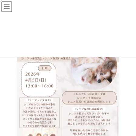
コ
ナ
ン
ビ
テ
ゲ
ン
ー
ツ
シ
へ
ョ
ス
ン
キ
に
ッ
移
プ
動