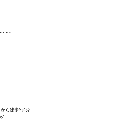
………
」から徒歩約4分
0分