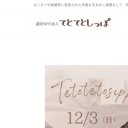
コ
ナ
センターや保健所に収容された犬猫を引き出し保護をして、
ン
ビ
テ
ゲ
ン
ー
ツ
シ
へ
ョ
ス
ン
キ
に
ッ
移
プ
動