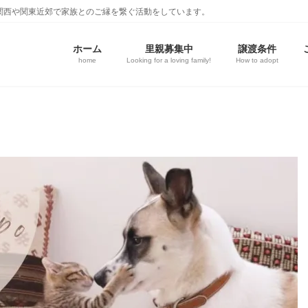
関西や関東近郊で家族とのご縁を繋ぐ活動をしています。
ホーム
里親募集中
譲渡条件
home
Looking for a loving family!
How to adopt