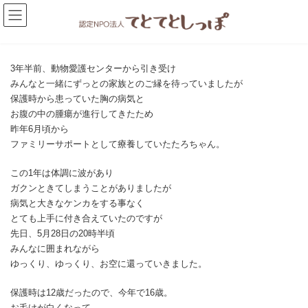
コ
ナ
ン
ビ
テ
ゲ
ン
ー
ツ
シ
へ
ョ
3年半前、動物愛護センターから引き受け
ス
ン
みんなと一緒にずっとの家族とのご縁を待っていましたが
キ
に
保護時から患っていた胸の病気と
ッ
移
お腹の中の腫瘍が進行してきたため
プ
動
昨年6月頃から
ファミリーサポートとして療養していたたろちゃん。
この1年は体調に波があり
ガクンときてしまうことがありましたが
病気と大きなケンカをする事なく
とても上手に付き合えていたのですが
先日、5月28日の20時半頃
みんなに囲まれながら
ゆっくり、ゆっくり、お空に還っていきました。
保護時は12歳だったので、今年で16歳。
お毛けが白くなって