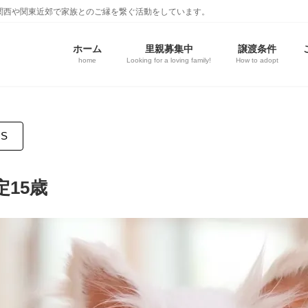
関西や関東近郊で家族とのご縁を繋ぐ活動をしています。
ホーム
里親募集中
譲渡条件
home
Looking for a loving family!
How to adopt
S
15歳