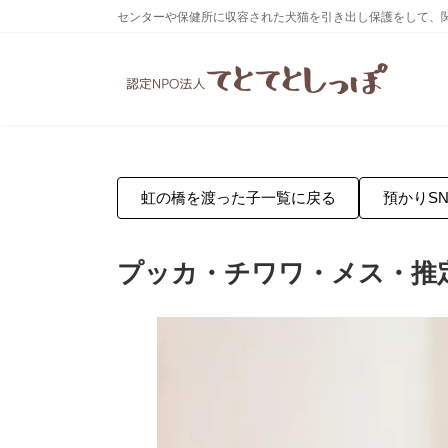
コ
ナ
センターや保健所に収容された犬猫を引き出し保護をして、
ン
ビ
テ
ゲ
ン
ー
ツ
シ
へ
ョ
ス
ン
キ
に
ッ
移
プ
動
虹の橋を渡った子一覧に戻る
預かりSN
プッカ・チワワ・メス・推定