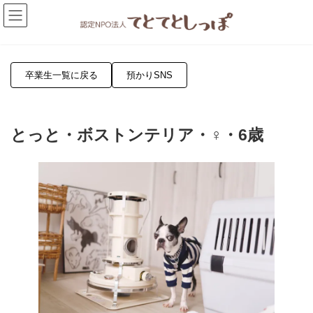
コ
ナ
ン
ビ
テ
ゲ
ン
ー
ツ
シ
へ
ョ
卒業生一覧に戻る
預かりSNS
ス
ン
キ
に
ッ
移
プ
動
とっと・ボストンテリア・♀・6歳