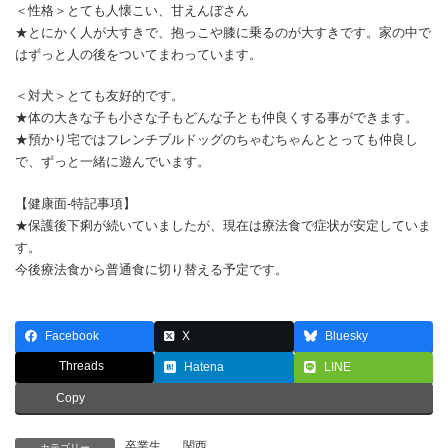
＜性格＞とても人懐こい、甘えんぼさん
★とにかく人が大すきで、抱っこや膝に乗るのが大すきです。家の中で
はずっと人の後をついてまわっています。
＜対犬＞とても友好的です。
★体の大きな子も小さな子もどんな子とも仲良くする事ができます。
★預かり宅ではフレンチブルドッグのちゃむちゃんととっても仲良し
で、ずっと一緒に遊んでいます。
【健康面-特記事項】
★保護後下痢が続いていましたが、現在は療法食で症状が安定していま
す。
今後療法食から普通食に切り替える予定です。
Facebook
X
Bluesky
Threads
Hatena
LINE
Copy
卒業生
、
関西
カテゴリー